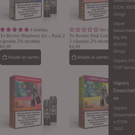
desechabl
ICON 100
(0mg)
Vaper
4 reseñas
Sin reseñas
Desechabl
Lo quiero
To Revive Blueberry Ice – Pack 2
To Revive Pink Lemonade – Pack
Big Me
cápsulas 2% nicotina
2 cápsulas 2% nicotina
80000
€6,99
€6,99
(0mg)
Añadir al carrito
Añadir al carrito
Vapers 0
TOP Venta
Vapers
Desechab
es
Vapers
Desechabl
s ICON
1000