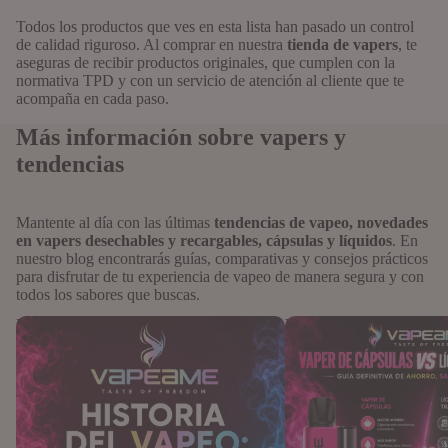
Todos los productos que ves en esta lista han pasado un control
de calidad riguroso. Al comprar en nuestra
tienda de vapers
, te
aseguras de recibir productos originales, que cumplen con la
normativa TPD y con un servicio de atención al cliente que te
acompaña en cada paso.
Más información sobre vapers y
tendencias
Mantente al día con las últimas
tendencias de vapeo, novedades
en vapers desechables y recargables, cápsulas y líquidos
. En
nuestro blog encontrarás guías, comparativas y consejos prácticos
para disfrutar de tu experiencia de vapeo de manera segura y con
todos los sabores que buscas.
Historia del vapeo: cómo ha evolucionado
Vaper de cápsulas vs líqu
desde sus orígenes hasta la era del vapeo
tradicionales: Guía defini
inteligente
sabor y comodidad