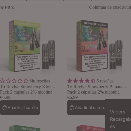
Filtro
Columna de cuadrícul
Vapers
Sin reseñas
5 reseñas
Lo quiero
To Revive Strawberry Kiwi –
To Revive Strawberry Banana –
Pack 2 cápsulas 2% nicotina
Pack 2 cápsulas 2% nicotina
€6,99
€6,99
Añadir al carrito
Añadir al carrito
Vapers
Recargab
es