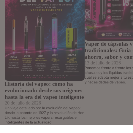
Vaper de cápsulas v
tradicionales: Guía 
ahorro, sabor y co
13 de julio de 2026
Ponemos frente a frente los 
cápsulas y los líquidos tradi
cuál se adapta mejor a tu esti
y necesidades de vapeo.
Historia del vapeo: cómo ha
evolucionado desde sus orígenes
hasta la era del vapeo inteligente
20 de julio de 2026
Un viaje detallado por la evolución del vapeo:
desde la patente de 1927 y la revolución de Hon
Lik hasta los mejores vapers recargables e
inteligentes de la actualidad.
10% DTO SUSCRIBIÉNDOTE A NUESTRA