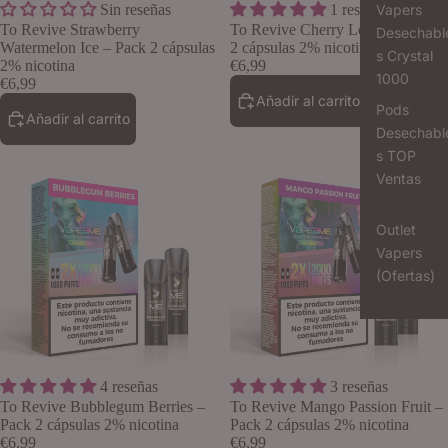
Sin reseñas
1 reseñas
Vapers
Lo quiero
To Revive Strawberry
To Revive Cherry Lemon – Pack
Desechabl
Watermelon Ice – Pack 2 cápsulas
2 cápsulas 2% nicotina
s Crystal
2% nicotina
€6,99
1000
€6,99
Añadir al carrito
Pods
Añadir al carrito
Desechabl
s TOP
Ventas
Outlet
Vapers
(Ofertas)
4 reseñas
3 reseñas
Lo quiero
To Revive Bubblegum Berries –
To Revive Mango Passion Fruit –
Pack 2 cápsulas 2% nicotina
Pack 2 cápsulas 2% nicotina
€6,99
€6,99