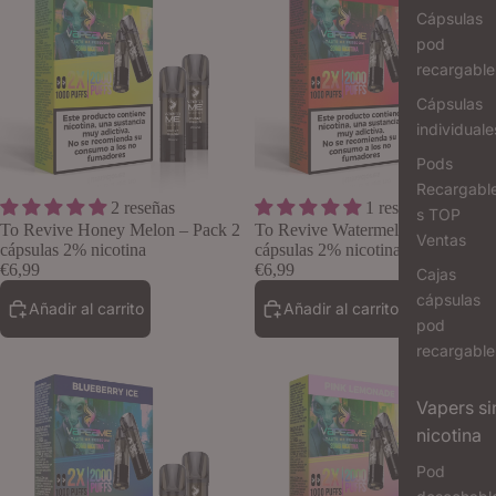
Cápsulas
pod
recargable
Cápsulas
individuale
Pods
Recargabl
2 reseñas
1 reseñas
Lo quiero
s TOP
To Revive Honey Melon – Pack 2
To Revive Watermelon – Pack 2
Ventas
cápsulas 2% nicotina
cápsulas 2% nicotina
€6,99
€6,99
Cajas
cápsulas
Añadir al carrito
Añadir al carrito
pod
recargable
Vapers si
nicotina
Pod