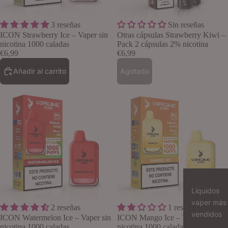
Agotado
3 reseñas
Sin reseñas
Lo quiero
ICON Strawberry Ice – Vaper sin
Otras cápsulas Strawberry Kiwi –
nicotina 1000 caladas
Pack 2 cápsulas 2% nicotina
€6,99
€6,99
Añadir al carrito
Agotado
Líquidos
vaper más
2 reseñas
1 reseñas
Lo quiero
vendidos
ICON Watermelon Ice – Vaper sin
ICON Mango Ice – Vaper sin
nicotina 1000 caladas
nicotina 1000 caladas