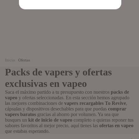
Inicio
Ofertas
Packs de vapers y ofertas
exclusivas en vapeo
Saca el máximo partido a tu presupuesto con nuestros
packs de
vapeo
y ofertas seleccionadas. En esta sección hemos agrupado
las mejores combinaciones de
vapers recargables To Revive
,
cápsulas y dispositivos desechables para que puedas
comprar
vapers baratos
gracias al ahorro por volumen. Ya sea que
busques un
kit de inicio de vapeo
completo o quieras reponer tus
sabores favoritos al mejor precio, aquí tienes las
ofertas en vapeo
que estabas esperando.