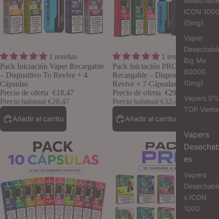
desechabl
ICON 100
(0mg)
Vaper
Desechabl
Oferta
Oferta
1 reseñas
1 reseñas
Lo quiero
Big Me
Pack Iniciación Vaper Recargable
Pack Iniciación PRO Vaper
80000
– Dispositivo To Revive + 4
Recargable – Dispositivo To
(0mg)
Cápsulas
Revive + 7 Cápsulas
Precio de oferta
€18,47
Precio de oferta
€29,20
Vapers 0
Precio habitual
€20,47
Precio habitual
€32,44
TOP Venta
Añadir al carrito
Añadir al carrito
Vapers
Desechab
es
Vapers
Desechabl
s ICON
1000