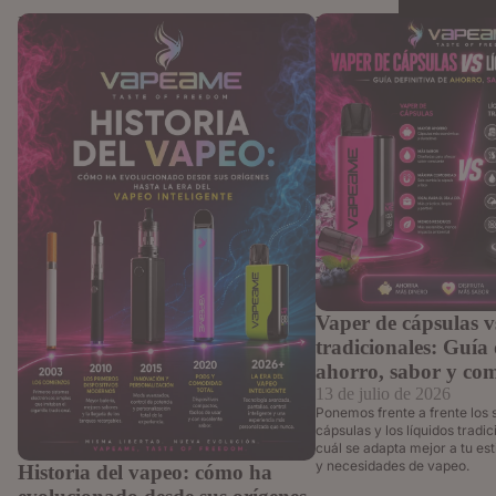
Historia del vapeo: cómo ha evolucionado
Vaper de cápsulas vs líqu
desde sus orígenes hasta la era del vapeo
tradicionales: Guía defini
inteligente
sabor y comodidad
Vaper de cápsulas v
tradicionales: Guía 
ahorro, sabor y co
13 de julio de 2026
Ponemos frente a frente los 
cápsulas y los líquidos tradi
cuál se adapta mejor a tu esti
y necesidades de vapeo.
Historia del vapeo: cómo ha