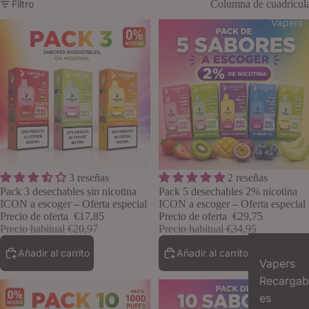
Filtro
Columna de cuadrícul
Vapers
Oferta
Oferta
3 reseñas
2 reseñas
Lo quiero
Pack 3 desechables sin nicotina
Pack 5 desechables 2% nicotina
ICON a escoger – Oferta especial
ICON a escoger – Oferta especial
Precio de oferta
€17,85
Precio de oferta
€29,75
Precio habitual
€20,97
Precio habitual
€34,95
Añadir al carrito
Añadir al carrito
Vapers
Recargab
es