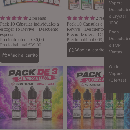
Vapers
Desechabl
s Crystal
Oferta
Oferta
2 reseñas
2 reseñas
Lo quiero
1000
Pack 10 Cápsulas individuales a
Pack 10 Cápsulas a escoger To
escoger To Revive – Descuento
Revive – Descuento especial
Pods
especial
Precio de oferta
€59,68
Desechabl
Precio de oferta
€30,00
Precio habitual
€69,90
Precio habitual
€39,90
s TOP
Añadir al carrito
Ventas
Añadir al carrito
Outlet
Vapers
(Ofertas)