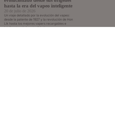
evolucionado desde sus orígenes
hasta la era del vapeo inteligente
20 de julio de 2026
Un viaje detallado por la evolución del vapeo:
desde la patente de 1927 y la revolución de Hon
Lik hasta los mejores vapers recargables e
inteligentes de la actualidad.
10% DTO SUSCRIBIÉNDOTE A NUESTRA
NEWSLETTER
Suscríbete a nuestra newsletter para recibir nuestras ofertas,
descuentos y novedades.
Correo electrónico
🔞
Venta prohibida a menores de 18 años. Los productos
comercializados en esta web pueden contener nicotina, una
sustancia altamente adictiva.
Vapeame®
es tu
tienda de cigarrillos electrónicos online
de
confianza y especialista en soluciones de vapeo de última
generación. En nuestro catálogo seleccionamos los mejores
vapers desechables
de sabores intensos, sistemas de
vaper
recargable
y de cápsulas de alta eficiencia, así como una cuidada
gama de
sales de nicotina
y accesorios esenciales