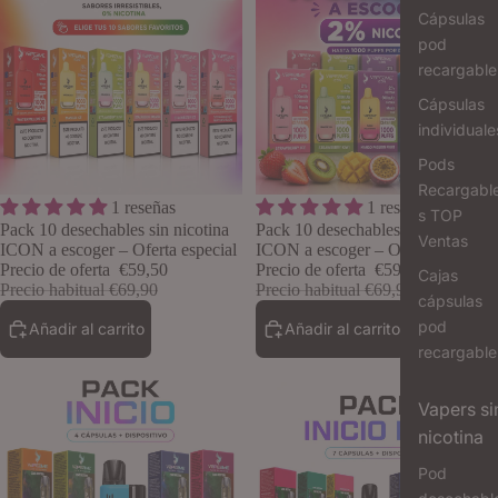
Cápsulas
pod
recargable
Cápsulas
individuale
Pods
Recargabl
Oferta
Oferta
1 reseñas
1 reseñas
Lo quiero
s TOP
Pack 10 desechables sin nicotina
Pack 10 desechables 2% nicotina
Ventas
ICON a escoger – Oferta especial
ICON a escoger – Oferta especial
Precio de oferta
€59,50
Precio de oferta
€59,50
Cajas
Precio habitual
€69,90
Precio habitual
€69,90
cápsulas
pod
Añadir al carrito
Añadir al carrito
recargable
Vapers si
nicotina
Pod