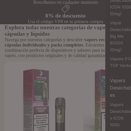
desechabl
Rescríbenos en cualquier momento
ICON 100
(0mg)
8% de descuento
Usa el código VP8 en tu primera compra
Vaper
Explora todas nuestras categorías de vapers,
Desechabl
cápsulas y líquidos
Big Me
Navega por nuestras categorías y descubre
vapers recargables,
80000
cápsulas individuales y packs completos
. Encuentra la
(0mg)
combinación perfecta de dispositivos y sabores para tu estilo de
vapeo, con productos originales y de calidad garantizada.
Vapers 0
Cápsulas Individuales para Vaper To
Cápsulas Vaper Recargab
TOP Venta
Revive: Formato Unitario
Sabores Intensos
Vapers
Desechab
es
Vapers
Desechabl
s ICON
1000