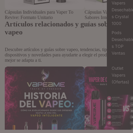
Vapers
Desechabl
Cápsulas Individuales para Vaper To
Cápsulas Vaper Recargab
s Crystal
Revive: Formato Unitario
Sabores Intensos
Artículos relacionados y guías sobre
1000
vapeo
Pods
Desechabl
s TOP
Descubre artículos y guías sobre vapeo, tendencias, tipos de
Ventas
dispositivos y novedades para ayudarte a elegir el producto que
mejor se adapta a ti.
Outlet
Historia del vapeo: cómo ha evolucionado
Vaper de cápsulas vs líqu
desde sus orígenes hasta la era del vapeo
tradicionales: Guía defini
Vapers
inteligente
sabor y comodidad
(Ofertas)