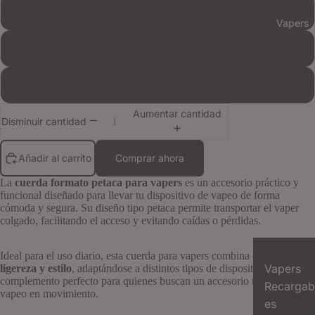
Fucisa y Lila
Vapers
Negra
Rainbow LGBTIQ+
Aumentar cantidad
Disminuir cantidad
Añadir al carrito
Comprar ahora
La
cuerda formato petaca para vapers
es un accesorio práctico y
funcional diseñado para llevar tu dispositivo de vapeo de forma
cómoda y segura. Su diseño tipo petaca permite transportar el vaper
colgado, facilitando el acceso y evitando caídas o pérdidas.
Ideal para el uso diario, esta cuerda para vapers combina
comodidad,
Vapers
ligereza y estilo
, adaptándose a distintos tipos de dispositivos. Es el
complemento perfecto para quienes buscan un accesorio útil para su
Recargab
vapeo en movimiento.
es