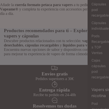
Cápsulas
Añade la
cuerda formato petaca para vapers
a tu pedido en
Vapeame®
y completa tu experiencia con accesorios pensados para el
pod
día a día.
recargable
Cápsulas
individuale
Productos recomendados para ti – Explora más
vapers y cápsulas
Pods
Descubre productos relacionados con tu selección:
vapers
Recargabl
desechables
,
cápsulas recargables
y
líquidos para vapeo
.
s TOP
Encuentra nuevas opciones de sabor y dispositivos compatibles
Ventas
para mejorar tu experiencia de vapeo de forma cómoda y segura.
Cajas
cápsulas
pod
Envíos gratis
recargable
Pedidos superiores a 30€
Vapers si
Entrega rápida
Recibe tu pedido en 24-48h
nicotina
Pod
Resolvemos tus dudas