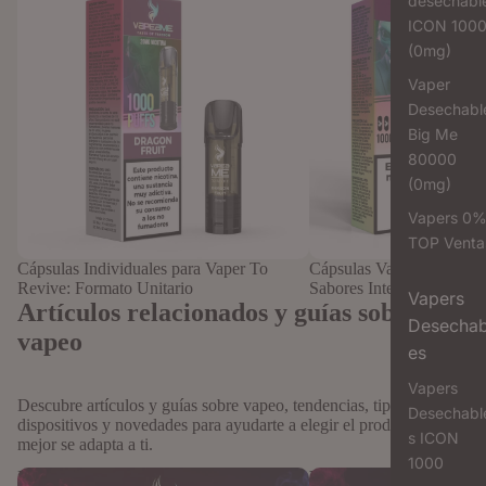
desechabl
ICON 100
(0mg)
Vaper
Desechabl
Big Me
80000
(0mg)
Vapers 0
TOP Venta
Cápsulas Individuales para Vaper To
Cápsulas Vaper Recargab
Revive: Formato Unitario
Sabores Intensos
Vapers
Artículos relacionados y guías sobre
Desechab
vapeo
es
Vapers
Descubre artículos y guías sobre vapeo, tendencias, tipos de
Desechabl
dispositivos y novedades para ayudarte a elegir el producto que
s ICON
mejor se adapta a ti.
1000
Historia del vapeo: cómo ha evolucionado
Vaper de cápsulas vs líqu