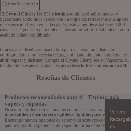
Añadir al carrito
Vapers
El
Crystal Cherry Ice 2% nicotina
combina el sabor intenso y
ligeramente ácido de la cereza con un toque ice refrescante que aporta
una sensación fresca en cada calada. Este vaper desechable de 1000
caladas está pensado para quienes buscan un sabor frutal dulce con un
acabado helado equilibrado.
Gracias a su diseño compacto tipo palo y su uso inmediato sin
configuraciones, no necesita recargas ni mantenimiento: simplemente
abrir, vapear y disfrutar. Compra el Crystal Cherry Ice en Vapeame, tu
tienda online especializada en
vapers desechables con envío en 24h
.
Reseñas de Clientes
Productos recomendados para ti – Explora más
vapers y cápsulas
Descubre productos relacionados con tu selección:
vapers
Vapers
desechables
,
cápsulas recargables
y
líquidos para vapeo
.
Recargab
Encuentra nuevas opciones de sabor y dispositivos compatibles
para mejorar tu experiencia de vapeo de forma cómoda y segura.
es