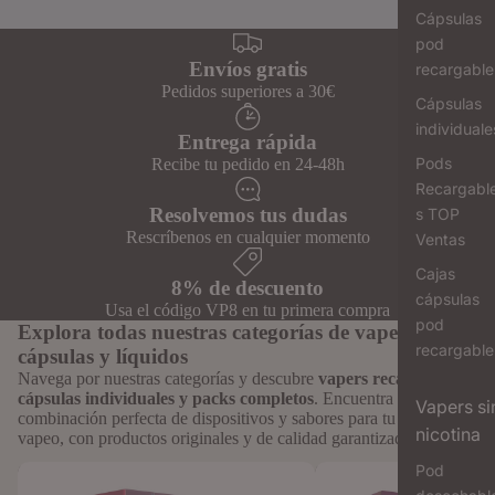
Cápsulas
pod
Envíos gratis
recargable
Pedidos superiores a 30€
Cápsulas
individuale
Entrega rápida
Pods
Recibe tu pedido en 24-48h
Recargabl
Resolvemos tus dudas
s TOP
Rescríbenos en cualquier momento
Ventas
Cajas
8% de descuento
cápsulas
Usa el código VP8 en tu primera compra
pod
Explora todas nuestras categorías de vapers,
recargable
cápsulas y líquidos
Navega por nuestras categorías y descubre
vapers recargables,
cápsulas individuales y packs completos
. Encuentra la
Vapers si
combinación perfecta de dispositivos y sabores para tu estilo de
nicotina
vapeo, con productos originales y de calidad garantizada.
Pod
Cápsulas Individuales para Vaper To
Cápsulas Vaper Recargab
Revive: Formato Unitario
Sabores Intensos