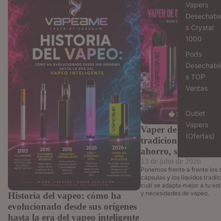
desde sus orígenes hasta la era del vapeo
tradicionales: Guía defini
Vapers
inteligente
sabor y comodidad
Desechabl
s Crystal
1000
Pods
Desechabl
s TOP
Ventas
Outlet
Vapers
Vaper de cápsulas v
(Ofertas)
tradicionales: Guía 
ahorro, sabor y co
13 de julio de 2026
Ponemos frente a frente los 
cápsulas y los líquidos tradi
cuál se adapta mejor a tu esti
y necesidades de vapeo.
Historia del vapeo: cómo ha
evolucionado desde sus orígenes
hasta la era del vapeo inteligente