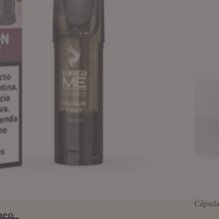
Cápsula
peo