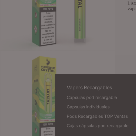
List
vape
Vapers Recargables
Cápsulas pod recargable
Cápsulas individuales
Pods Recargables TOP Ventas
Cajas cápsulas pod recargable