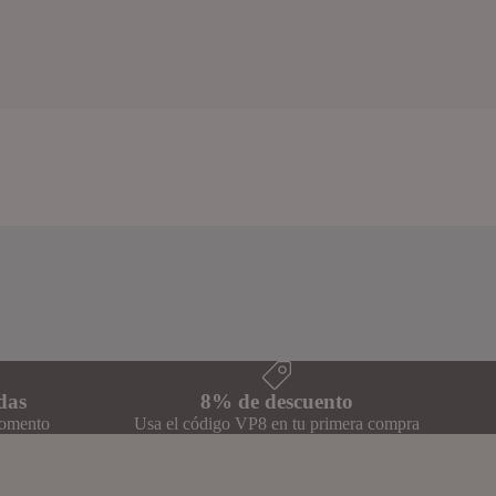
das
8% de descuento
momento
Usa el código VP8 en tu primera compra