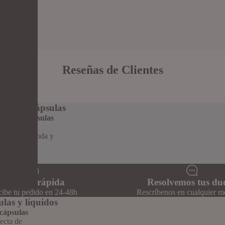
Reseñas de Clientes
apers y cápsulas
hables
,
cápsulas
 de sabor y
de forma cómoda y
Entrega rápida
Resolvemos tus du
ibe tu pedido en 24-48h
Rescríbenos en cualquier 
ulas y líquidos
 cápsulas
ecta de