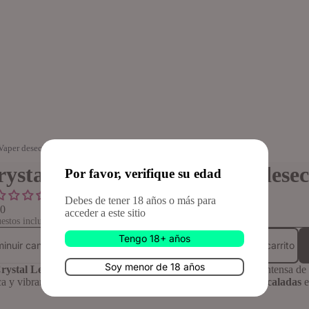
Vaper desechable 1000 caladas 2% nicotina
rystal Lemon Lime – Vaper desec
Por favor, verifique su edad
Sin reseñas
Debes de tener 18 años o más para
50
acceder a este sitio
estos incluidos.
Aumentar cantidad
Tengo 18+ años
Añadir al carrito
minuir cantidad
Soy menor de 18 años
rystal Lemon Lime 2% nicotina
ofrece una mezcla cítrica intensa de
ca y vibrante en cada calada. Este
vaper desechable de 1000 caladas
e