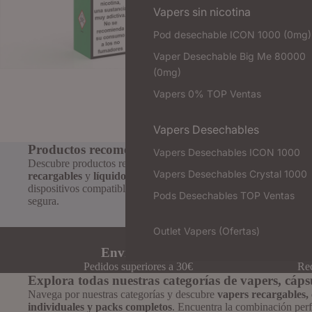
Vapers sin nicotina
Pod desechable ICON 1000 (0mg)
Vaper Desechable Big Me 80000
(0mg)
Vapers 0% TOP Ventas
Vapers Desechables
Productos recomendados para ti – Explora más v
Vapers Desechables ICON 1000
Descubre productos relacionados con tu selección:
vapers desec
Vapers Desechables Crystal 1000
recargables
y
líquidos para vapeo
. Encuentra nuevas opciones
dispositivos compatibles para mejorar tu experiencia de vapeo 
Pods Desechables TOP Ventas
segura.
Outlet Vapers (Ofertas)
Envíos gratis
Pedidos superiores a 30€
Rec
Explora todas nuestras categorías de vapers, cáps
Navega por nuestras categorías y descubre
vapers recargables,
individuales y packs completos
. Encuentra la combinación perf