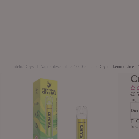
Inicio
Crystal - Vapers desechables 1000 caladas
Crystal Lemon Lime – 
C
€6,
Impu
Dis
El
C
fres
Vapers