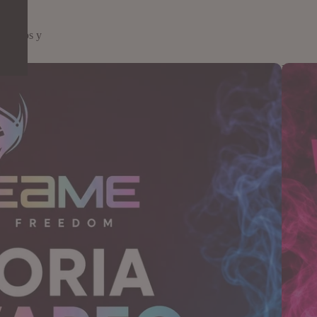
ositivos y
a ti.
a la era del vapeo inteligente
Vaper d