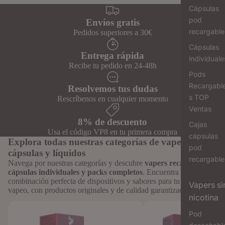
Cápsulas
pod
Envíos gratis
recargable
Pedidos superiores a 30€
Cápsulas
Entrega rápida
individuale
Recibe tu pedido en 24-48h
Pods
Recargabl
Resolvemos tus dudas
s TOP
Rescríbenos en cualquier momento
Ventas
8% de descuento
Cajas
Usa el código VP8 en tu primera compra
cápsulas
Explora todas nuestras categorías de vapers,
pod
cápsulas y líquidos
recargable
Navega por nuestras categorías y descubre
vapers recargables,
cápsulas individuales y packs completos
. Encuentra la
combinación perfecta de dispositivos y sabores para tu estilo de
Vapers si
vapeo, con productos originales y de calidad garantizada.
nicotina
Cápsulas Individuales para Vaper To
Cápsulas Vaper Recargab
Pod
Revive: Formato Unitario
Sabores Intensos