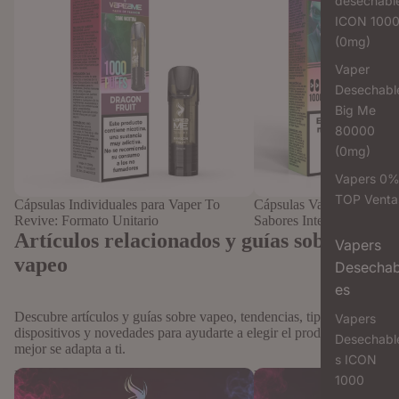
desechabl
ICON 100
(0mg)
Vaper
Desechabl
Big Me
80000
(0mg)
Vapers 0
TOP Venta
Cápsulas Individuales para Vaper To
Cápsulas Vaper Recargab
Revive: Formato Unitario
Sabores Intensos
Artículos relacionados y guías sobre
Vapers
vapeo
Desechab
es
Descubre artículos y guías sobre vapeo, tendencias, tipos de
Vapers
dispositivos y novedades para ayudarte a elegir el producto que
Desechabl
mejor se adapta a ti.
s ICON
Historia del vapeo: cómo ha evolucionado
Vaper de cápsulas vs líqu
1000
desde sus orígenes hasta la era del vapeo
tradicionales: Guía defini