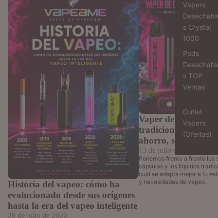
inteligente
sabor y comodidad
Vapers
Desechabl
s Crystal
1000
Pods
Desechabl
s TOP
Ventas
Outlet
Vaper de cápsulas v
Vapers
tradicionales: Guía 
(Ofertas)
ahorro, sabor y co
13 de julio de 2026
Ponemos frente a frente los 
cápsulas y los líquidos tradi
cuál se adapta mejor a tu esti
y necesidades de vapeo.
Historia del vapeo: cómo ha
evolucionado desde sus orígenes
hasta la era del vapeo inteligente
20 de julio de 2026