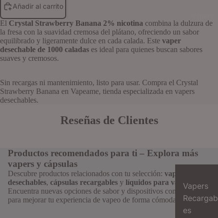
Añadir al carrito
Vapers
El
Crystal Strawberry Banana 2% nicotina
combina la dulzura de
la fresa con la suavidad cremosa del plátano, ofreciendo un sabor
equilibrado y ligeramente dulce en cada calada. Este
vaper
desechable de 1000 caladas
es ideal para quienes buscan sabores
suaves y cremosos.
Sin recargas ni mantenimiento, listo para usar. Compra el Crystal
Strawberry Banana en Vapeame, tienda especializada en vapers
desechables.
Reseñas de Clientes
Productos recomendados para ti – Explora más
vapers y cápsulas
Descubre productos relacionados con tu selección:
vapers
desechables
,
cápsulas recargables
y
líquidos para vapeo
.
Vapers
Encuentra nuevas opciones de sabor y dispositivos compatibles
Recargab
para mejorar tu experiencia de vapeo de forma cómoda y segura.
es