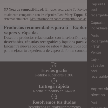
Cápsulas
📦 Nota de compatibilidad:
El vaper recargable To Revive es
pod
totalmente compatible con las cápsulas
Lost Mary Tappo
,
Elf Bar
y
recargable
sistemas similares.
Más información sobre compatibilidad aquí
.
Cápsulas
Productos recomendados para ti – Explora más
individuale
vapers y cápsulas
Pods
Descubre productos relacionados con tu selección:
vapers
Recargabl
desechables
,
cápsulas recargables
y
líquidos para vapeo
.
Encuentra nuevas opciones de sabor y dispositivos compatibles
s TOP
para mejorar tu experiencia de vapeo de forma cómoda y segura.
Ventas
Cajas
cápsulas
Envíos gratis
pod
Pedidos superiores a 30€
recargable
Entrega rápida
Vapers si
Recibe tu pedido en 24-48h
nicotina
Resolvemos tus dudas
Pod
Rescríbenos en cualquier momento