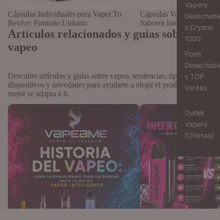
Vapers
Cápsulas Individuales para Vaper To
Cápsulas Vaper Recargab
Desechabl
Revive: Formato Unitario
Sabores Intensos
s Crystal
Artículos relacionados y guías sobre
1000
vapeo
Pods
Desechabl
Descubre artículos y guías sobre vapeo, tendencias, tipos de
s TOP
dispositivos y novedades para ayudarte a elegir el producto que
Ventas
mejor se adapta a ti.
Historia del vapeo: cómo ha evolucionado
Vaper de cápsulas vs líqu
Outlet
desde sus orígenes hasta la era del vapeo
tradicionales: Guía defini
Vapers
inteligente
sabor y comodidad
(Ofertas)