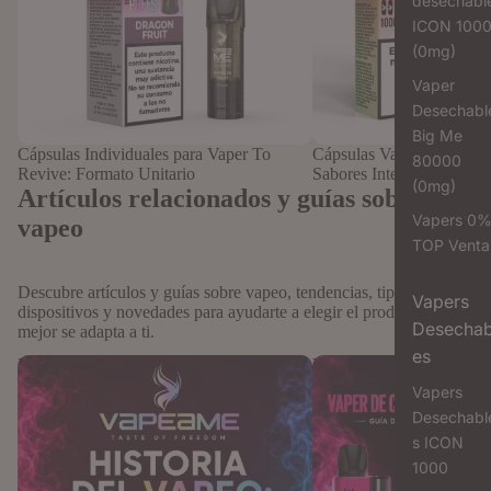
desechabl
ICON 100
(0mg)
Vaper
Desechabl
Big Me
Cápsulas Individuales para Vaper To
Cápsulas Vaper Recargab
80000
Revive: Formato Unitario
Sabores Intensos
(0mg)
Artículos relacionados y guías sobre
Vapers 0
vapeo
TOP Venta
Descubre artículos y guías sobre vapeo, tendencias, tipos de
Vapers
dispositivos y novedades para ayudarte a elegir el producto que
Desechab
mejor se adapta a ti.
es
Historia del vapeo: cómo ha evolucionado
Vaper de cápsulas vs líqu
desde sus orígenes hasta la era del vapeo
tradicionales: Guía defini
Vapers
inteligente
sabor y comodidad
Desechabl
s ICON
1000