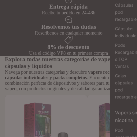
Cápsulas
Entrega rápida
pod
Recibe tu pedido en 24-48h
recargable
Resolvemos tus dudas
Cápsulas
Rescríbenos en cualquier momento
individuale
Pods
8% de descuento
Recargabl
Usa el código VP8 en tu primera compra
Explora todas nuestras categorías de vapers,
s TOP
cápsulas y líquidos
Ventas
Navega por nuestras categorías y descubre
vapers recargables,
Cajas
cápsulas individuales y packs completos
. Encuentra la
cápsulas
combinación perfecta de dispositivos y sabores para tu estilo de
vapeo, con productos originales y de calidad garantizada.
pod
recargable
Cápsulas Individuales para Vaper To
Cápsulas Vaper Recargab
Revive: Formato Unitario
Sabores Intensos
Vapers si
nicotina
Pod