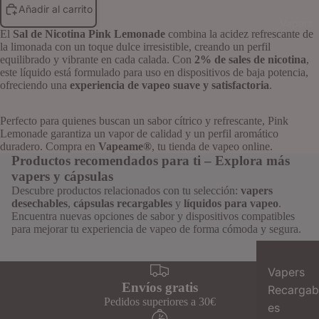
Añadir al carrito
Vapers
El
Sal de Nicotina Pink Lemonade
combina la acidez refrescante de
la limonada con un toque dulce irresistible, creando un perfil
equilibrado y vibrante en cada calada. Con
2% de sales de nicotina
,
este líquido está formulado para uso en dispositivos de baja potencia,
ofreciendo una
experiencia de vapeo suave y satisfactoria
.
Perfecto para quienes buscan un sabor cítrico y refrescante, Pink
Lemonade garantiza un vapor de calidad y un perfil aromático
duradero. Compra en
Vapeame®
, tu tienda de vapeo online.
Productos recomendados para ti – Explora más
vapers y cápsulas
Descubre productos relacionados con tu selección:
vapers
desechables
,
cápsulas recargables
y
líquidos para vapeo
.
Encuentra nuevas opciones de sabor y dispositivos compatibles
para mejorar tu experiencia de vapeo de forma cómoda y segura.
Vapers
Envíos gratis
Recargab
Pedidos superiores a 30€
es