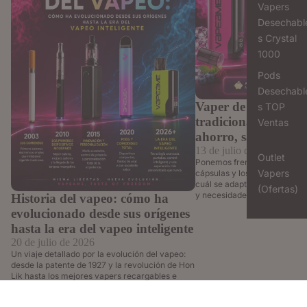
Vapers
Desechabl
s Crystal
1000
Pods
Desechabl
Vaper de cápsulas v
s TOP
tradicionales: Guía 
Ventas
ahorro, sabor y co
13 de julio de 2026
Outlet
Ponemos frente a frente los 
Vapers
cápsulas y los líquidos tradi
cuál se adapta mejor a tu esti
(Ofertas)
y necesidades de vapeo.
Historia del vapeo: cómo ha
evolucionado desde sus orígenes
hasta la era del vapeo inteligente
20 de julio de 2026
Un viaje detallado por la evolución del vapeo:
desde la patente de 1927 y la revolución de Hon
Lik hasta los mejores vapers recargables e
inteligentes de la actualidad.
10% DTO SUSCRIBIÉNDOTE A NUESTRA